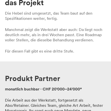
das Projekt
Leistungen
Die Hebel sind umgesetzt, das Team baut auf den
Spezifikationen weiter, fertig.
UX-Research
Manchmal zeigt die Werkstatt aber auch: Da liegt noch
deutlich mehr, als in drei Wochen passt. Eine Roadmap
voller Stellen, die dieselbe Behandlung verdienen.
UX-Design
Für diesen Fall gibt es eine dritte Stufe.
Verhaltensökonomie
Produkt Partner
UX-Writing
monatlich buchbar · CHF 20'000–24'000*
Die Arbeit aus der Werkstatt, fortgesetzt als
UX-Training
Abo/Retainer. Gleiches Team, gleiche Art Arbeit, fester
Monatspreis. Ihr spart euch neue Mandate, neue