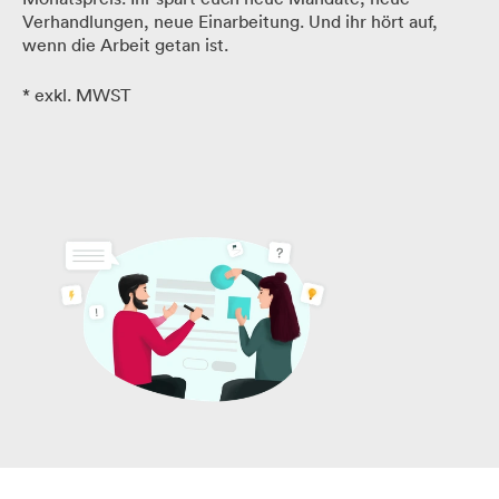
Verhandlungen, neue Einarbeitung. Und ihr hört auf,
Produkt verbessern
wenn die Arbeit getan ist.
* exkl. MWST
Produkt neu denken
KI integrieren