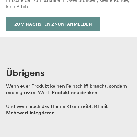
Entscheider zum
Znüni
ein: zwei Stunden, kleine Runde,
kein Pitch.
ZUM NÄCHSTEN ZNÜNI ANMELDEN
Übrigens
Wenn euer Produkt keinen Feinschliff braucht, sondern
einen grossen Wurf:
Produkt neu denken
.
Und wenn euch das Thema KI umtreibt:
KI mit
Mehrwert integrieren