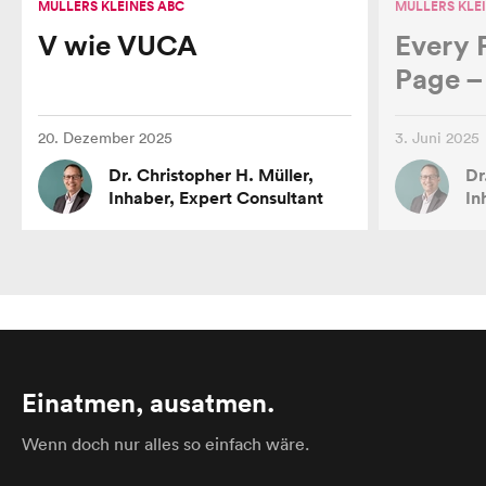
MÜLLERS KLEINES ABC
MÜLLERS KLE
V wie VUCA
Every 
Page – 
20. Dezember 2025
3. Juni 2025
Dr. Christopher H. Müller,
Dr
Inhaber, Expert Consultant
In
Einatmen, ausatmen.
Wenn doch nur alles so einfach wäre.