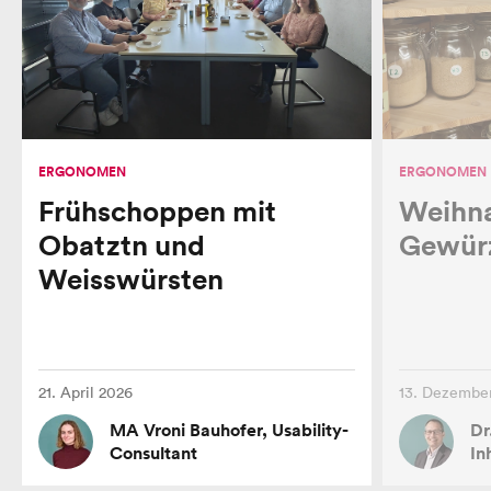
ERGONOMEN
ERGONOMEN
Frühschoppen mit
Weihna
Obatztn und
Gewür
Weisswürsten
21. April 2026
13. Dezembe
MA Vroni Bauhofer, Usability-
Dr
Consultant
In