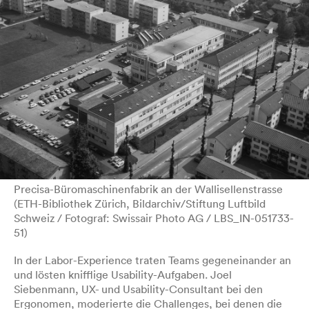
Precisa-Büromaschinenfabrik an der Wallisellenstrasse
(ETH-Bibliothek Zürich, Bildarchiv/Stiftung Luftbild
Schweiz / Fotograf: Swissair Photo AG / LBS_IN-051733-
51)
In der Labor-Experience traten Teams gegeneinander an
und lösten knifflige Usability-Aufgaben. Joel
Siebenmann, UX- und Usability-Consultant bei den
Ergonomen, moderierte die Challenges, bei denen die