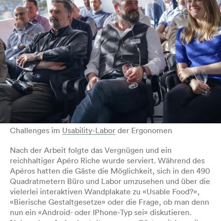
Challenges im
Usability-Labor
der Ergonomen
Nach der Arbeit folgte das Vergnügen und ein
reichhaltiger Apéro Riche wurde serviert. Während des
Apéros hatten die Gäste die Möglichkeit, sich in den 490
Quadratmetern Büro und Labor umzusehen und über die
vielerlei interaktiven Wandplakate zu «Usable Food?»,
«Bierische Gestaltgesetze» oder die Frage, ob man denn
nun ein «Android- oder IPhone-Typ sei» diskutieren.