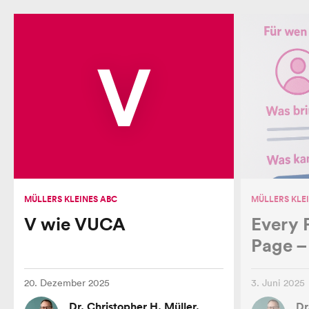
V
MÜLLERS KLEINES ABC
MÜLLERS KLE
V wie VUCA
Every 
Page – 
20. Dezember 2025
3. Juni 2025
Dr. Christopher H. Müller,
Dr