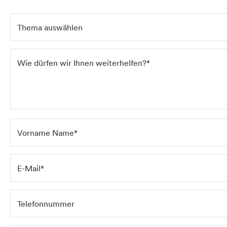
Thema auswählen
Wie dürfen wir Ihnen weiterhelfen?*
Startseite
Leistungen
Vorname Name*
Projekte
E-Mail*
Telefonnummer
Über uns