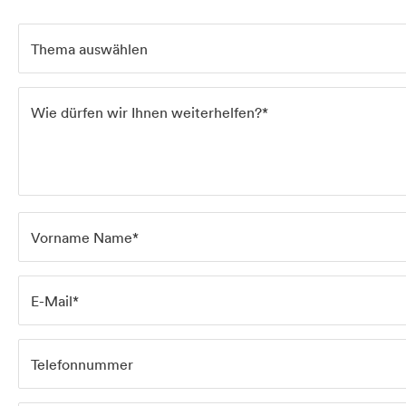
Thema auswählen
Wie dürfen wir Ihnen weiterhelfen?*
Home
Services
Vorname Name*
Projects
E-Mail*
About us
Telefonnummer