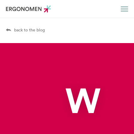
DE
EN
back to the blog
W