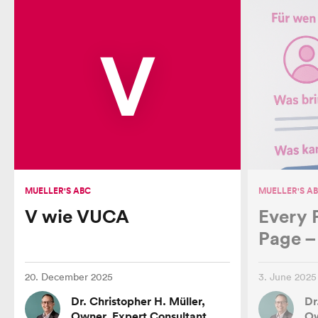
V
MUELLER'S ABC
MUELLER'S A
V wie VUCA
Every 
Page – 
20. December 2025
3. June 2025
Dr. Christopher H. Müller,
Dr
Owner, Expert Consultant
Ow