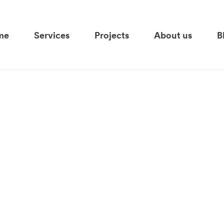
me
Services
Projects
About us
B
UX Research
Team
UX Design
Mission and Values
Behavioral Economics
Customers
UX Writing
Jobs
UX Training
Test Users
Produkt verbessern
Network
Produkt neu denken
KI integrieren