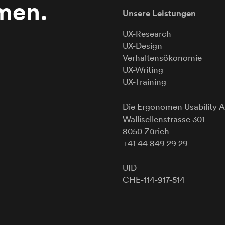
men.
Unsere Leistungen
UX-Research
UX-Design
Verhaltensökonomie
UX-Writing
UX-Training
Die Ergonomen
Usability
A
Wallisellenstrasse 301
8050 Zürich
+41 44 849 29 29
UID
CHE-114-917-514