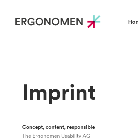
Ho
Imprint
Concept, content, responsible
The Ergonomen
Usability
AG