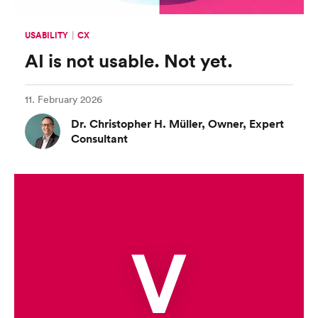
USABILITY
CX
UX Campus
AI is not usable. Not yet.
11. February 2026
Dr. Christopher H. Müller, Owner, Expert
Consultant
V