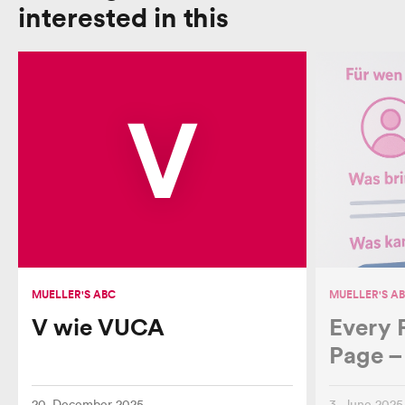
interested in this
V
MUELLER'S ABC
MUELLER'S A
V wie VUCA
Every 
Page – 
20. December 2025
3. June 2025