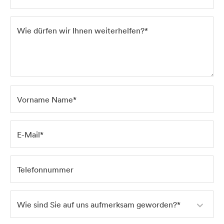
Wie dürfen wir Ihnen weiterhelfen?*
Home
Vorname Name*
Services
E-Mail*
Telefonnummer
Projects
Wie sind Sie auf uns aufmerksam geworden?*
About us