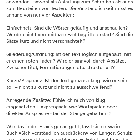
anwenden - sowohl als Anleitung zum Schreiben als auch
zum Beurteilen von Texten. Die Verständlichkeit misst es
anhand von nur vier Aspekten:
Einfachheit: Sind die Wörter geläufig und anschaulich?
Werden nicht vermeidbare Fachbegriffe erklärt? Sind die
Sätze kurz und nicht verschachtelt?
Gliederung/Ordnung: Ist der Text logisch aufgebaut, hat
er einen roten Faden? Wird er sinnvoll durch Absätze,
Zwischentitel, Formatierungen etc. strukturiert?
Kürze/Prägnanz: Ist der Text genauso lang, wie er sein
soll – nicht zu kurz und nicht zu ausschweifend?
Anregende Zusätze: Fühle ich mich von klug
eingesetzten Einsprengseln wie Wortspielen oder
direkter Ansprache «bei der Stange gehalten»?
Wie das in der Praxis genau geht, lässt sich etwa im
Buch «Sich verständlich ausdrücken» von Langer, Schulz
von Thun und Tausch nachlesen. Es liefert nicht nur die