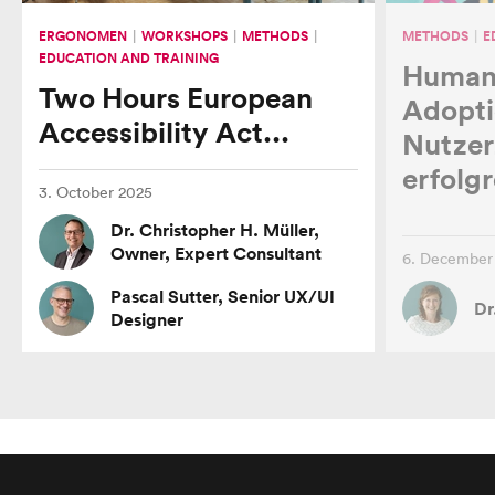
ERGONOMEN
WORKSHOPS
METHODS
METHODS
E
EDUCATION AND TRAINING
Human
Two Hours European
Adopti
Accessibility Act...
Nutzer
erfolg
3. October 2025
Dr. Christopher H. Müller,
Owner, Expert Consultant
6. December
Pascal Sutter, Senior UX/UI
Dr
Designer