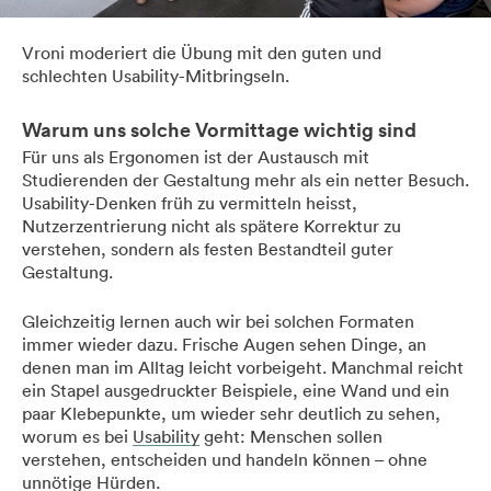
Projects
Vroni moderiert die Übung mit den guten und
schlechten Usability-Mitbringseln.
About us
Warum uns solche Vormittage wichtig sind
Für uns als Ergonomen ist der Austausch mit
Studierenden der Gestaltung mehr als ein netter Besuch.
Blog
Usability-Denken früh zu vermitteln heisst,
Nutzerzentrierung nicht als spätere Korrektur zu
verstehen, sondern als festen Bestandteil guter
UX Campus
Gestaltung.
Gleichzeitig lernen auch wir bei solchen Formaten
immer wieder dazu. Frische Augen sehen Dinge, an
denen man im Alltag leicht vorbeigeht. Manchmal reicht
ein Stapel ausgedruckter Beispiele, eine Wand und ein
paar Klebepunkte, um wieder sehr deutlich zu sehen,
worum es bei
Usability
geht: Menschen sollen
verstehen, entscheiden und handeln können – ohne
unnötige Hürden.