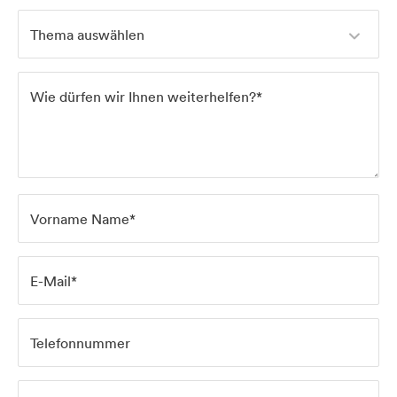
Home
Thema auswählen
Services
Wie dürfen wir Ihnen weiterhelfen?*
Projects
About us
Vorname Name*
Blog
E-Mail*
Telefonnummer
UX Campus