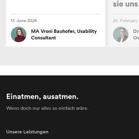
sie un
17. June 2026
25. February
MA Vroni Bauhofer, Usability
Dr
Consultant
Ow
Einatmen, ausatmen.
Wenn doch nur alles so einfach wäre.
Unsere Leistungen