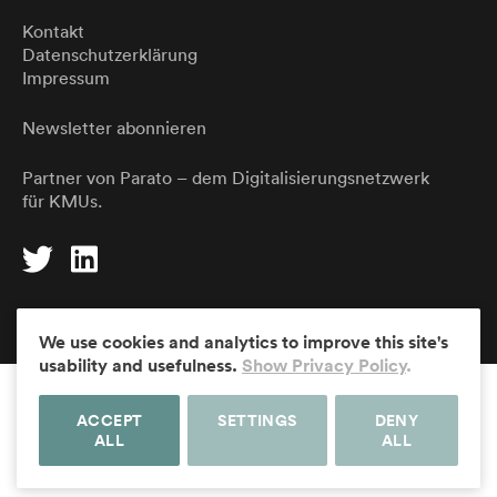
Kontakt
Datenschutzerklärung
Impressum
Newsletter abonnieren
Partner von
Parato
– dem Digitalisierungsnetzwerk
für KMUs.
DE
EN
We use cookies and analytics to improve this site's
usability and usefulness.
Show Privacy Policy
.
ACCEPT
SETTINGS
DENY
ALL
ALL
© Die Ergonomen Usability AG – Usability, Interaction, Impact