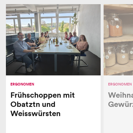
ERGONOMEN
ERGONOMEN
Frühschoppen mit
Weihna
Obatztn und
Gewür
Weisswürsten