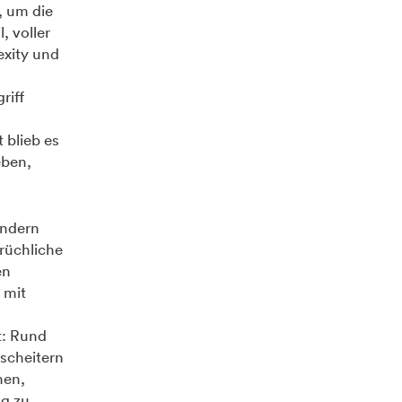
, um die
, voller
exity und
riff
t blieb es
eben,
ondern
rüchliche
en
 mit
s
t: Rund
 scheitern
hen,
ng zu