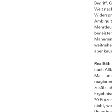
Begriff.
Welt nach
Widersprü
Ambiguity
Mehrdeuti
begeister
Managem
weitgehe
aber kau
Realität:
nach All
Mails un
reagieren
zusätzli
Ergebnis
70 Prozen
nicht, we
Unvorhers