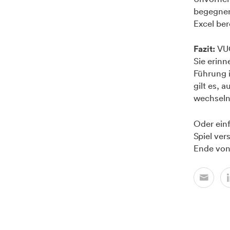
begegnen
Excel be
Fazit:
VUC
Sie erinn
Führung i
gilt es,
wechseln
Oder ein
Spiel ve
Ende von