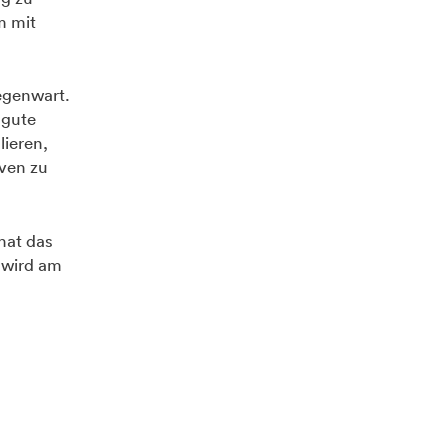
m mit
egenwart.
 gute
lieren,
ven zu
hat das
 wird am