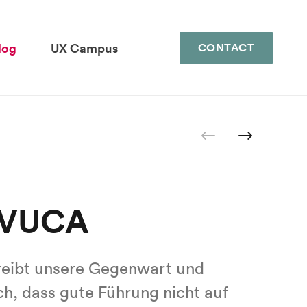
log
UX Campus
CONTACT
UX PM Certification
Expert-Talks
Events
Downloads
Glossary
 VUCA
eibt unsere Gegenwart und
ch, dass gute Führung nicht auf