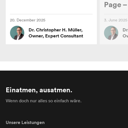
Page – 
20. December 2025
3. June 2025
Dr. Christopher H. Müller,
Dr
Owner, Expert Consultant
Ow
Einatmen, ausatmen.
Wenn doch nur alles so einfach wäre.
Unsere Leistungen