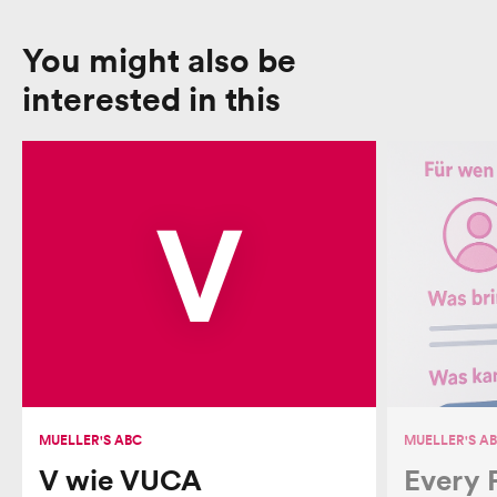
You might also be
interested in this
V
MUELLER'S ABC
MUELLER'S A
V wie VUCA
Every 