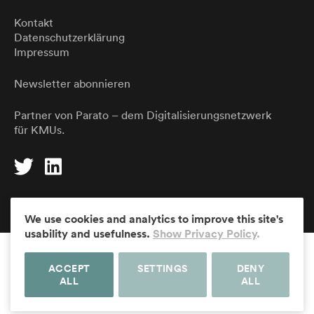
Kontakt
Datenschutzerklärung
Impressum
Newsletter abonnieren
Partner von
Parato
– dem Digitalisierungsnetzwerk
für KMUs.
DE
EN
We use cookies and analytics to improve this site's
usability and usefulness.
Show Privacy Policy
.
ACCEPT
SETTINGS
DENY
ALL
ALL
© Die Ergonomen Usability AG – Usability, Interaction, Impact